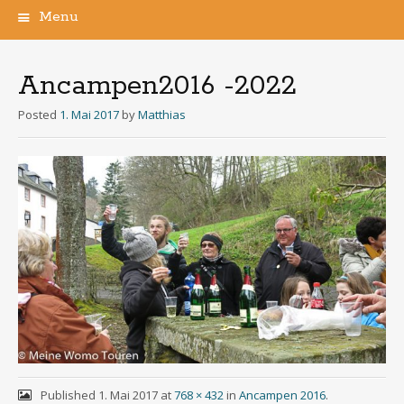
Menu
Skip
to
content
Ancampen2016 -2022
Posted
1. Mai 2017
by
Matthias
Published
1. Mai 2017
at
768 × 432
in
Ancampen 2016
.